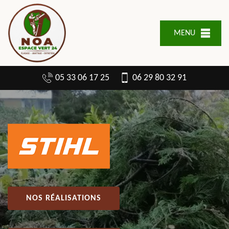
MENU
05 33 06 17 25
06 29 80 32 91
NOS RÉALISATIONS