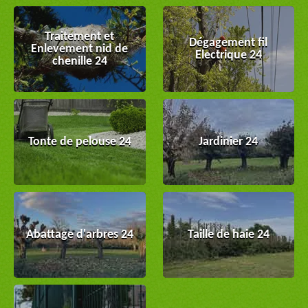
Traitement et
Dégagement fil
Enlevement nid de
Electrique 24
chenille 24
Tonte de pelouse 24
Jardinier 24
Abattage d'arbres 24
Taille de haie 24