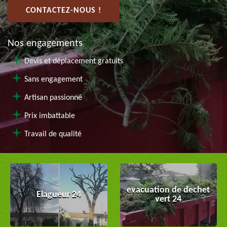
CONTACTEZ-NOUS !
Nos engagements
Devis et déplacement gratuits
Sans engagement
Artisan passionné
Prix imbattable
Travail de qualité
evacuation de dechet
Elagueur 24
vert 24