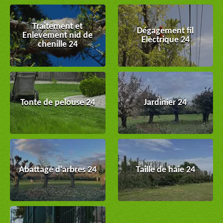
Traitement et
Dégagement fil
Enlevement nid de
Electrique 24
chenille 24
Tonte de pelouse 24
Jardinier 24
Abattage d'arbres 24
Taille de haie 24