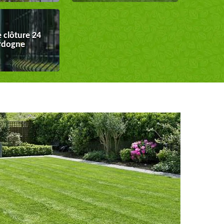
 clôture 24
rdogne