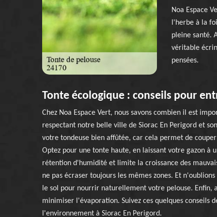
Noa Espace Ver
l'herbe à la f
pleine santé. 
véritable écri
pensées.
Tonte écologique : conseils pour ent
Chez Noa Espace Vert, nous savons combien il est impor
respectant notre belle ville de Siorac En Perigord et s
votre tondeuse bien affûtée, car cela permet de couper 
Optez pour une tonte haute, en laissant votre gazon à 
rétention d'humidité et limite la croissance des mauva
ne pas écraser toujours les mêmes zones. Et n'oublions p
le sol pour nourrir naturellement votre pelouse. Enfin,
minimiser l'évaporation. Suivez ces quelques conseils 
l'environnement à Siorac En Perigord.