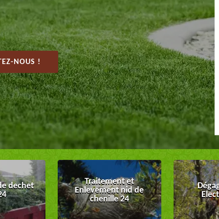
EZ-NOUS !
Traitement et
de dechet
Dégag
Enlevement nid de
24
Elec
chenille 24