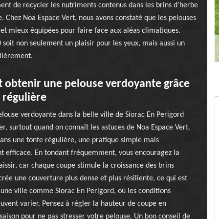
nt de recycler les nutriments contenus dans les brins d'herbe
le. Chez Noa Espace Vert, nous avons constaté que les pelouses
s et mieux équipées pour faire face aux aléas climatiques.
 soit non seulement un plaisir pour les yeux, mais aussi un
ulièrement.
obtenir une pelouse verdoyante grâce
e régulière
louse verdoyante dans la belle ville de Siorac En Perigord
ier, surtout quand on connaît les astuces de Noa Espace Vert.
dans une tonte régulière, une pratique simple mais
t efficace. En tondant fréquemment, vous encouragez la
aissir, car chaque coupe stimule la croissance des brins
crée une couverture plus dense et plus résiliente, ce qui est
 une ville comme Siorac En Perigord, où les conditions
uvent varier. Pensez à régler la hauteur de coupe en
 saison pour ne pas stresser votre pelouse. Un bon conseil de