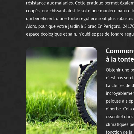
résistance aux maladies. Cette pratique permet égaleme
coupés, enrichissant ainsi le sol d'une manière naturel
qui bénéficient d'une tonte régulière sont plus robuste
Alors, pour que votre jardin à Siorac En Perigord, 24170
espace écologique et sain, n'oubliez pas de tondre rég
Comment 
à la tont
Obtenir une pe
n'est pas sorc
La clé réside 
incroyablemen
pelouse à s'ép
d'herbe. Cela 
essentiel dans
climatiques pe
fonction de la