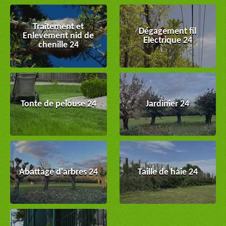
Traitement et
Dégagement fil
Enlevement nid de
Electrique 24
chenille 24
Tonte de pelouse 24
Jardinier 24
Abattage d'arbres 24
Taille de haie 24