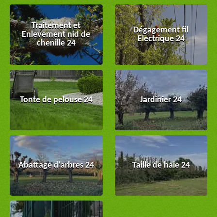
Traitement et
Dégagement fil
Enlevement nid de
Electrique 24
chenille 24
Tonte de pelouse 24
Jardinier 24
Abattage d'arbres 24
Taille de haie 24