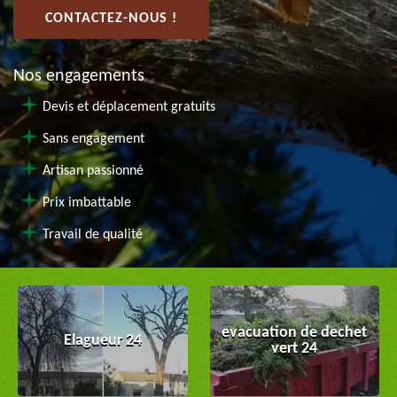
CONTACTEZ-NOUS !
Nos engagements
Devis et déplacement gratuits
Sans engagement
Artisan passionné
Prix imbattable
Travail de qualité
evacuation de dechet
Elagueur 24
vert 24