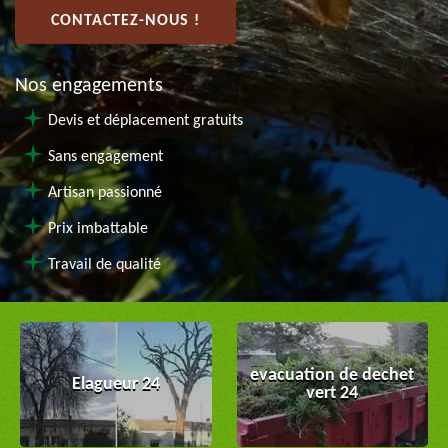
CONTACTEZ-NOUS !
Nos engagements
Devis et déplacement gratuits
Sans engagement
Artisan passionné
Prix imbattable
Travail de qualité
evacuation de dechet
Elagueur 24
vert 24