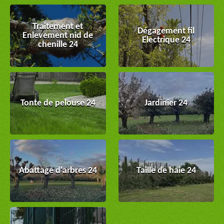
Traitement et
Dégagement fil
Enlevement nid de
Electrique 24
chenille 24
Tonte de pelouse 24
Jardinier 24
Abattage d'arbres 24
Taille de haie 24