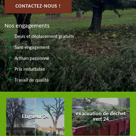
CONTACTEZ-NOUS !
Nos engagements
Devis et déplacement gratuits
Sans engagement
Artisan passionné
Prix imbattable
Travail de qualité
evacuation de dechet
Elagueur 24
vert 24