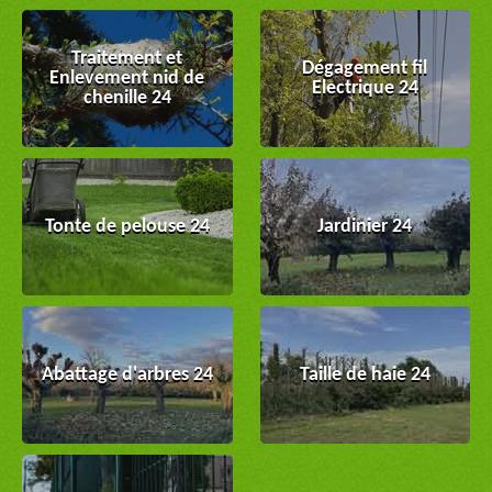
Traitement et
Dégagement fil
Enlevement nid de
Electrique 24
chenille 24
Tonte de pelouse 24
Jardinier 24
Abattage d'arbres 24
Taille de haie 24