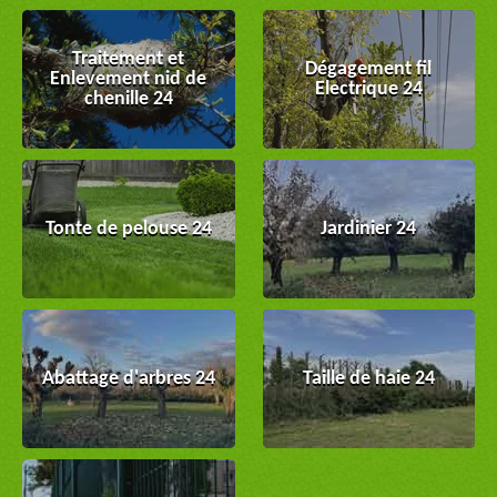
Traitement et
Dégagement fil
Enlevement nid de
Electrique 24
chenille 24
Tonte de pelouse 24
Jardinier 24
Abattage d'arbres 24
Taille de haie 24