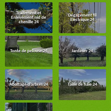
Traitement et
Dégagement fil
Enlevement nid de
Electrique 24
chenille 24
Tonte de pelouse 24
Jardinier 24
Abattage d'arbres 24
Taille de haie 24