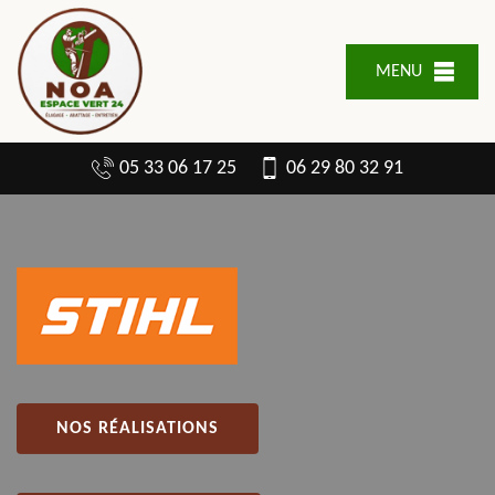
MENU
05 33 06 17 25
06 29 80 32 91
NOS RÉALISATIONS