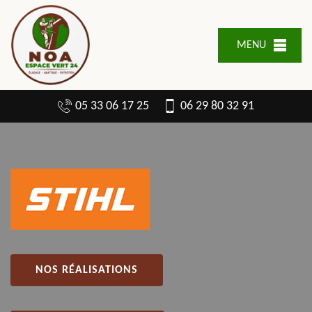
MENU
05 33 06 17 25
06 29 80 32 91
NOS RÉALISATIONS