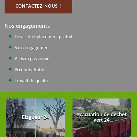
CONTACTEZ-NOUS !
Nos engagements
Devis et déplacement gratuits
Sans engagement
Artisan passionné
Prix imbattable
Travail de qualité
evacuation de dechet
Elagueur 24
vert 24