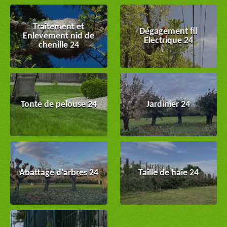
Traitement et
Dégagement fil
Enlevement nid de
Electrique 24
chenille 24
Tonte de pelouse 24
Jardinier 24
Abattage d'arbres 24
Taille de haie 24