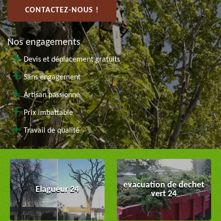
CONTACTEZ-NOUS !
Nos engagements
Devis et déplacement gratuits
Sans engagement
Artisan passionné
Prix imbattable
Travail de qualité
evacuation de dechet
Elagueur 24
vert 24