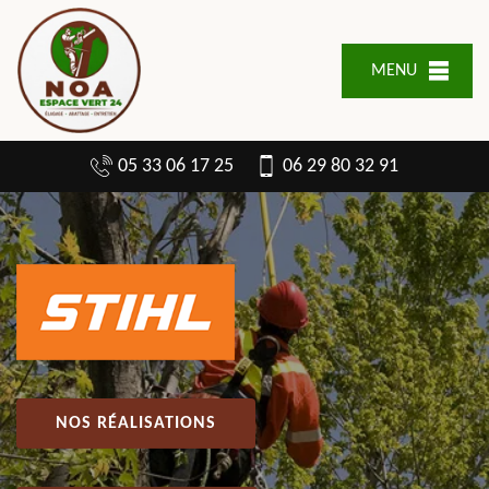
MENU
05 33 06 17 25
06 29 80 32 91
NOS RÉALISATIONS