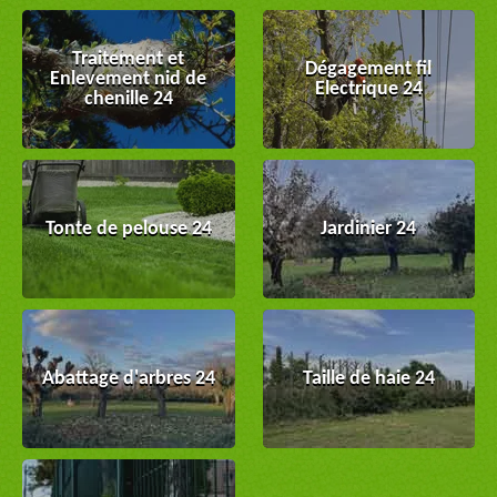
Traitement et
Dégagement fil
Enlevement nid de
Electrique 24
chenille 24
Tonte de pelouse 24
Jardinier 24
Abattage d'arbres 24
Taille de haie 24