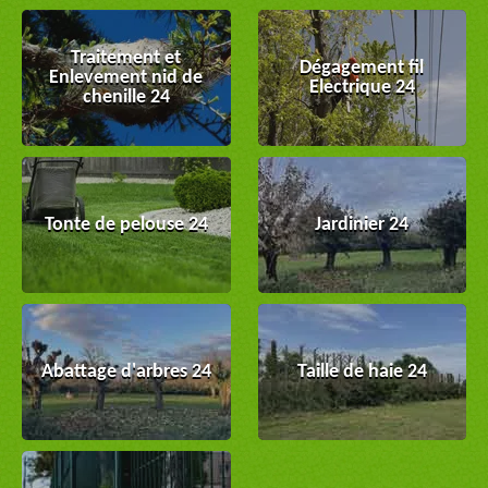
Traitement et
Dégagement fil
Enlevement nid de
Electrique 24
chenille 24
Tonte de pelouse 24
Jardinier 24
Abattage d'arbres 24
Taille de haie 24