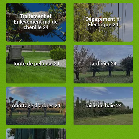
Traitement et
Dégagement fil
Enlevement nid de
Electrique 24
chenille 24
Tonte de pelouse 24
Jardinier 24
Abattage d'arbres 24
Taille de haie 24