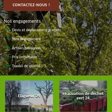
CONTACTEZ-NOUS !
Nos engagements
Devis et déplacement gratuits
Sans engagement
Artisan passionné
Prix imbattable
Travail de qualité
evacuation de dechet
Elagueur 24
vert 24