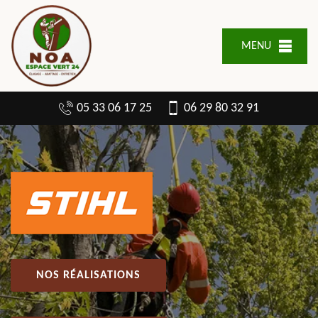
MENU
05 33 06 17 25
06 29 80 32 91
NOS RÉALISATIONS