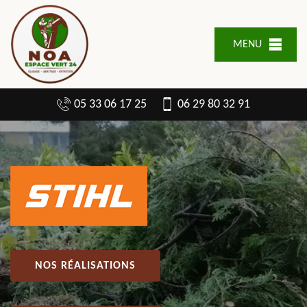
MENU
05 33 06 17 25
06 29 80 32 91
NOS RÉALISATIONS