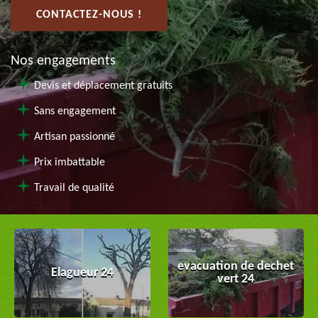
CONTACTEZ-NOUS !
Nos engagements
Devis et déplacement gratuits
Sans engagement
Artisan passionné
Prix imbattable
Travail de qualité
evacuation de dechet
Elagueur 24
vert 24