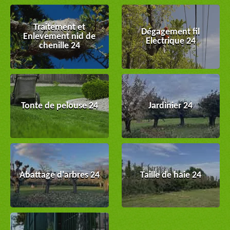
Traitement et
Dégagement fil
Enlevement nid de
Electrique 24
chenille 24
Tonte de pelouse 24
Jardinier 24
Abattage d'arbres 24
Taille de haie 24