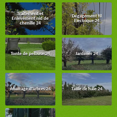
Traitement et
Dégagement fil
Enlevement nid de
Electrique 24
chenille 24
Tonte de pelouse 24
Jardinier 24
Abattage d'arbres 24
Taille de haie 24