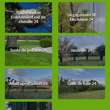
Traitement et
Dégagement fil
Enlevement nid de
Electrique 24
chenille 24
Tonte de pelouse 24
Jardinier 24
Abattage d'arbres 24
Taille de haie 24