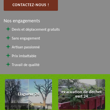
CONTACTEZ-NOUS !
Nos engagements
Devis et déplacement gratuits
Sans engagement
Artisan passionné
Prix imbattable
Travail de qualité
evacuation de dechet
Elagueur 24
vert 24