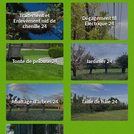
Traitement et
Dégagement fil
Enlevement nid de
Electrique 24
chenille 24
Tonte de pelouse 24
Jardinier 24
Abattage d'arbres 24
Taille de haie 24