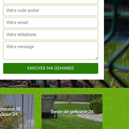
ement fil
Tonte de pelouse 24
trique 24