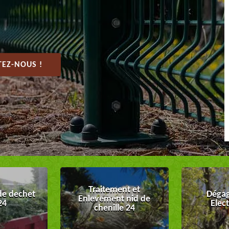
EZ-NOUS !
Traitement et
de dechet
Dégag
Enlevement nid de
24
Elec
chenille 24