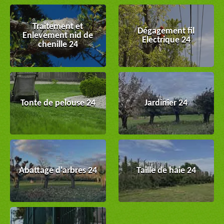
Traitement et
Dégagement fil
Enlevement nid de
Electrique 24
chenille 24
Tonte de pelouse 24
Jardinier 24
Abattage d'arbres 24
Taille de haie 24