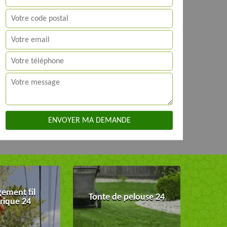
ement fil
Tonte de pelouse 24
trique 24