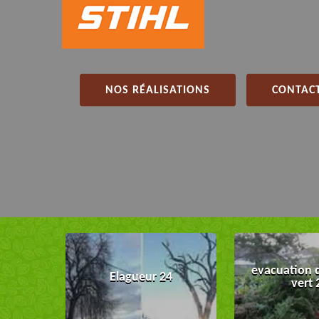
NOS RÉALISATIONS
CONTACT
evacuation 
Elagueur 24
vert 