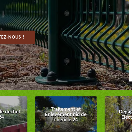
EZ-NOUS !
Traitement et
de dechet
Dégag
Enlevement nid de
24
Elec
chenille 24