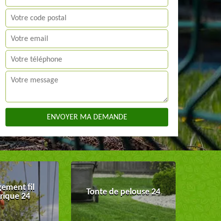
ement fil
Tonte de pelouse 24
trique 24