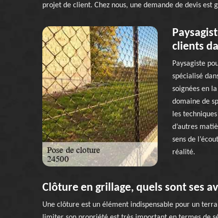
projet de client. Chez nous, une demande de devis est g
Paysagist
clients da
Paysagiste pou
spécialisé dan
soignées en la
domaine de spé
les techniques
d’autres matiè
sens de l’écou
réalité.
Clôture en grillage, quels sont ses a
Une clôture est un élément indispensable pour un terrai
limiter son propriété est très important en termes de s