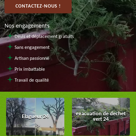
CONTACTEZ-NOUS !
Nos engagements
Devis et déplacement gratuits
Sans engagement
Artisan passionné
Prix imbattable
Travail de qualité
evacuation de dechet
Elagueur 24
vert 24