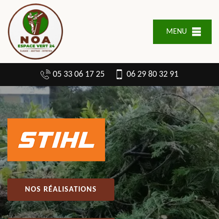
MENU
05 33 06 17 25
06 29 80 32 91
NOS RÉALISATIONS