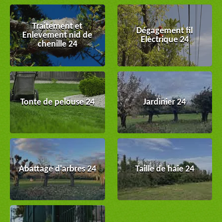
Traitement et
Dégagement fil
Enlevement nid de
Electrique 24
chenille 24
Tonte de pelouse 24
Jardinier 24
Abattage d'arbres 24
Taille de haie 24