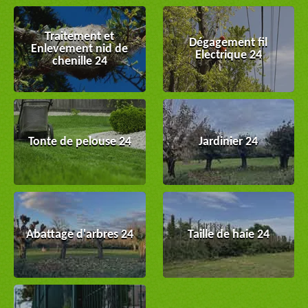
Traitement et
Dégagement fil
Enlevement nid de
Electrique 24
chenille 24
Tonte de pelouse 24
Jardinier 24
Abattage d'arbres 24
Taille de haie 24