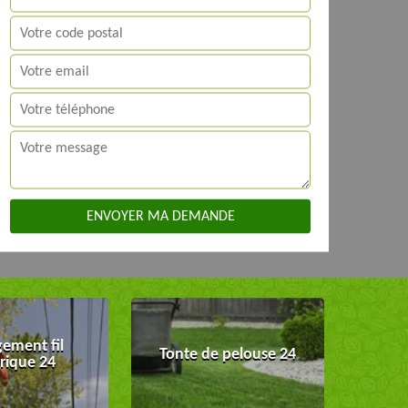
ement fil
Tonte de pelouse 24
trique 24