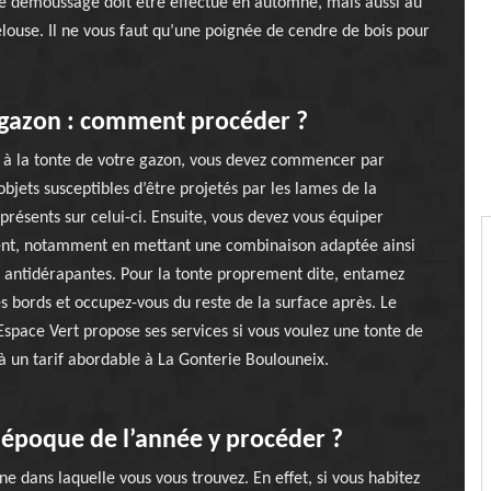
. Le démoussage doit être effectué en automne, mais aussi au
louse. Il ne vous faut qu’une poignée de cendre de bois pour
 gazon : comment procéder ?
 à la tonte de votre gazon, vous devez commencer par
 objets susceptibles d’être projetés par les lames de la
présents sur celui-ci. Ensuite, vous devez vous équiper
t, notamment en mettant une combinaison adaptée ainsi
 antidérapantes. Pour la tonte proprement dite, entamez
es bords et occupez-vous du reste de la surface après. Le
Espace Vert propose ses services si vous voulez une tonte de
à un tarif abordable à La Gonterie Boulouneix.
époque de l’année y procéder ?
dans laquelle vous vous trouvez. En effet, si vous habitez