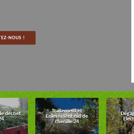
EZ-NOUS !
Traitement et
de dechet
Dégag
Enlevement nid de
24
Elec
chenille 24