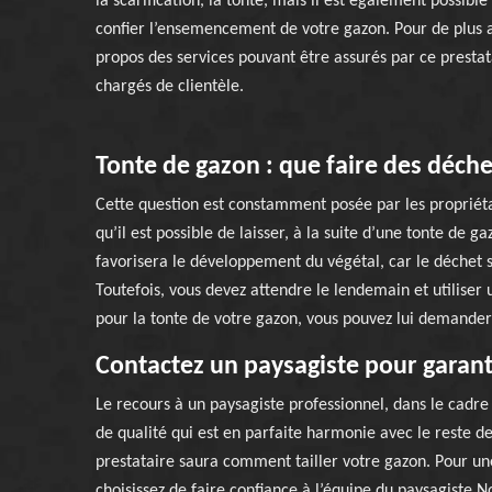
la scarification, la tonte, mais il est également possible
confier l’ensemencement de votre gazon. Pour de plus 
propos des services pouvant être assurés par ce prestat
chargés de clientèle.
Tonte de gazon : que faire des déche
Cette question est constamment posée par les propriéta
qu’il est possible de laisser, à la suite d’une tonte de g
favorisera le développement du végétal, car le déchet se
Toutefois, vous devez attendre le lendemain et utiliser 
pour la tonte de votre gazon, vous pouvez lui demander 
Contactez un paysagiste pour garanti
Le recours à un paysagiste professionnel, dans le cadre
de qualité qui est en parfaite harmonie avec le reste d
prestataire saura comment tailler votre gazon. Pour un
choisissez de faire confiance à l’équipe du paysagiste N