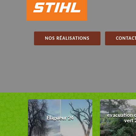
NOS RÉALISATIONS
CONTACT
evacuation 
Elagueur 24
vert 