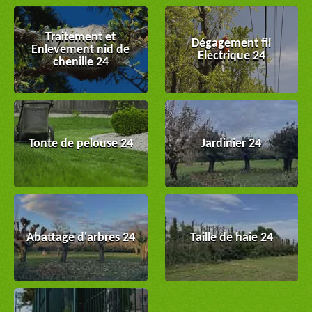
Traitement et
Dégagement fil
Enlevement nid de
Electrique 24
chenille 24
Tonte de pelouse 24
Jardinier 24
Abattage d'arbres 24
Taille de haie 24