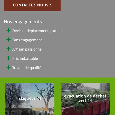
CONTACTEZ-NOUS !
Nos engagements
Devis et déplacement gratuits
Sans engagement
Artisan passionné
Prix imbattable
Travail de qualité
evacuation de dechet
Elagueur 24
vert 24