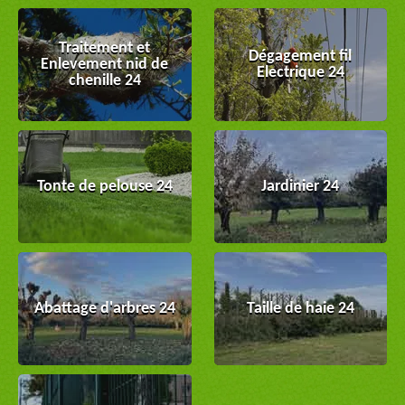
Traitement et
Dégagement fil
Enlevement nid de
Electrique 24
chenille 24
Tonte de pelouse 24
Jardinier 24
Abattage d'arbres 24
Taille de haie 24