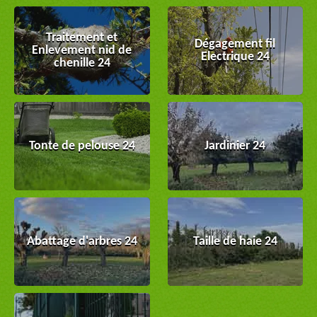
Traitement et
Dégagement fil
Enlevement nid de
Electrique 24
chenille 24
Tonte de pelouse 24
Jardinier 24
Abattage d'arbres 24
Taille de haie 24