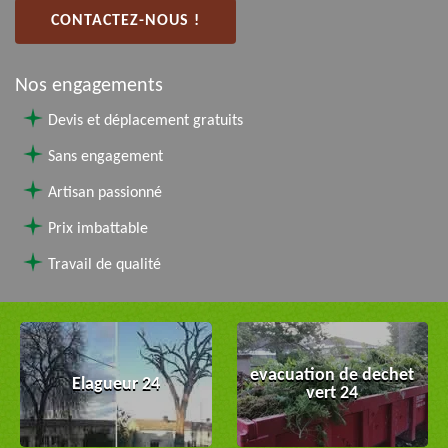
CONTACTEZ-NOUS !
Nos engagements
Devis et déplacement gratuits
Sans engagement
Artisan passionné
Prix imbattable
Travail de qualité
evacuation de dechet
Elagueur 24
vert 24