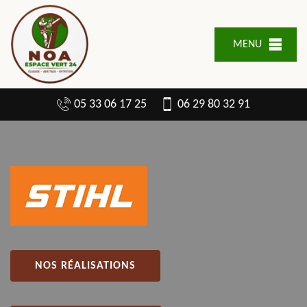
MENU
05 33 06 17 25
06 29 80 32 91
NOS RÉALISATIONS