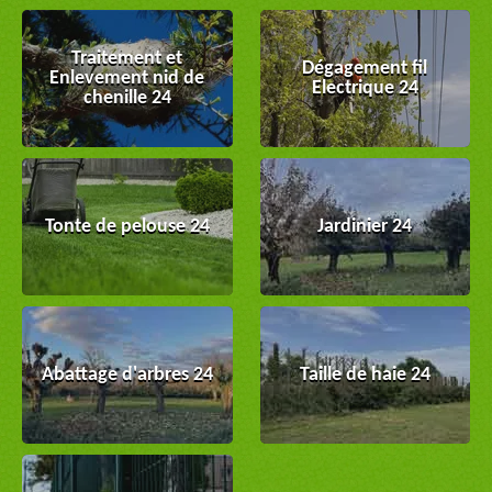
Traitement et
Dégagement fil
Enlevement nid de
Electrique 24
chenille 24
Tonte de pelouse 24
Jardinier 24
Abattage d'arbres 24
Taille de haie 24